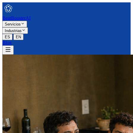
Beat
BoosterAI
Servicios
Industrias
|
ES
EN
Blog