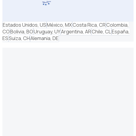
Uruguay
Chile
Argentina
Estados Unidos
,
US
México
,
MX
Costa Rica
,
CR
Colombia
,
CO
Bolivia
,
BO
Uruguay
,
UY
Argentina
,
AR
Chile
,
CL
España
,
ES
Suiza
,
CH
Alemania
,
DE
Nombre
*
Email *
Empresa
*