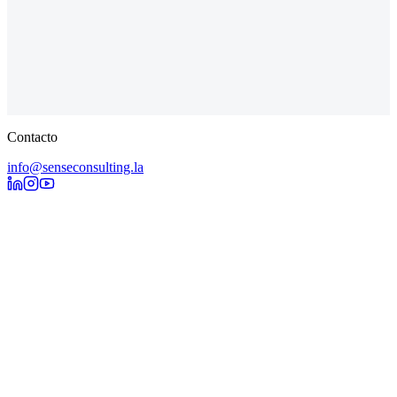
¿Cuál es tu inquietud?
(opcional)
Contacto
info@senseconsulting.la